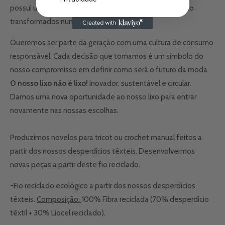
possui um sistema certificado pelo qual os resíduos são
transformados num novo fio.
Queremos ser parte da geração com uma cultura de consumo
responsável. Cada decisão que tomamos é um símbolo do
nosso compromisso em definir como será o futuro da moda.
O nosso lixo não é lixo!
Inovador, sustentável e circular.
Damos uma nova oportunidade ao nosso lixo para entrar
novamente nas nossas escolhas.
Produzimos novelos para tricot ou crochet manual feitos a
partir dos nossos desperdícios têxteis. Desenvolvermos
novas peças a partir deste fio reciclado.
-Fio reciclado ecológico a partir dos nossos desperdícios
têxteis.
Composição:
100% Fibra reciclada (70% desperdício
têxtil + 30% Liocel reciclado).