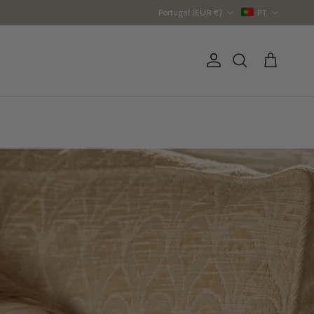
País/Região
Idioma
Portugal (EUR €)
PT
Conta
Carrinho
Pesquisar