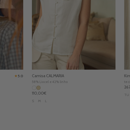
Camisa CALMARIA
Ki
★
5.0
58% Liocel e 42% linho
tec
rec
Pre
26
Preço normal
110,00€
TU
S
M
L