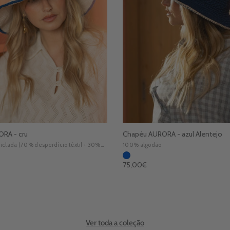
RA - cru
Chapéu AURORA - azul Alentejo
iclada (70% desperdício têxtil + 30%
100% algodão
o).
rocesso sem corantes ou produtos
l
Preço normal
75,00€
ticos e sem desperdício de água -
J.
rtificação GRS.
Ver toda a coleção