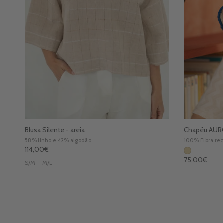
Blusa Silente - areia
Chapéu AURO
58% linho e 42% algodão
100% Fibra rec
Liocel reciclad
Preço normal
114,00€
Ecofriendly
- P
Preço norma
75,00€
químicos sinté
S/M
M/L
Gomes, Lda.
- ce