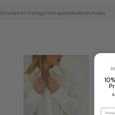
ugal em quantidades limitadas
•
Todas as
10%
P
A