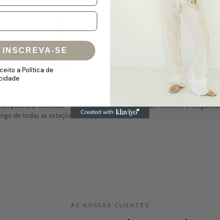
INSCREVA-SE
aceito a Política de
acidade
CALÇAS
 e confortáveis, em fios de
Calças de caimento impecável e linhas
eais para criar camadas
fluidas, que conjugam conforto e elegância
ongo de todas as estações.
para o dia a dia.
AS NOSSAS CLIENTES