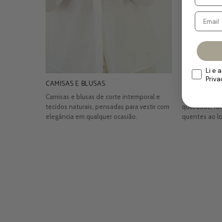
Li e 
Priv
CAMISAS E BLUSAS
MALHAS
Camisas e blusas de corte intemporal e
Malhas suaves
tecidos naturais, pensadas para vestir com
qualidade, id
elegância em qualquer ocasião.
quentes ao l