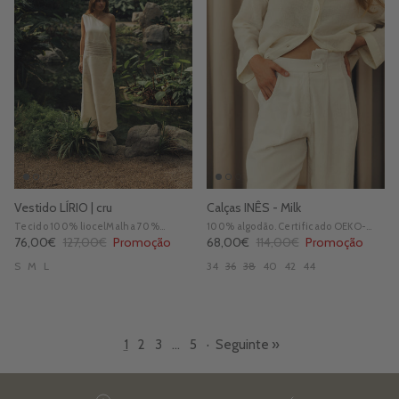
Vestido LÍRIO | cru
Calças INÊS - Milk
Tecido 100% liocel
Malha 70%
100% algodão.
Certificado OEKO-
desperdício têxtil reciclado 30%
TEX standard 100
Preço de venda
Preço normal
Preço de venda
Preço normal
76,00€
127,00€
Promoção
68,00€
114,00€
Promoção
liocel reciclado.
Certificação GRS
S
M
L
34
36
38
40
42
44
1
2
3
…
5
·
Seguinte »