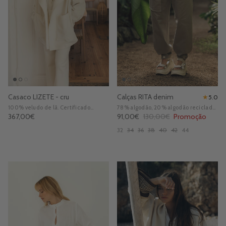
Casaco LIZETE - cru
Calças RITA denim
★
5.0
100% veludo de lã.
Certificado
78% algodão, 20% algodão reciclado
OEKO-TEX
pré-consumo e 2% elastano.
Preço normal
Preço de venda
Preço normal
367,00€
91,00€
130,00€
Promoção
Certificado GOTS
32
34
36
38
40
42
44