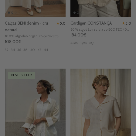
Calças BENI denim - cru
Cardigan CONSTANÇA
★
★
5.0
5.0
natural
60% algodão reciclado ECOTEC 40%
algodão.
Preço normal
184,00€
100% algodão orgânico.
Certificado
- Botões em corozo 100% recicláveis
STANDARD 100 by OEKO-TEX
Preço normal
108,00€
Certificado GRS
XS/S
S/M
M/L
32
34
36
38
40
42
44
BEST-SELLER